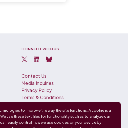
CONNECT WITH US
Contact Us
Media Inquiries
Privacy Policy
Terms & Conditions
Español
hnologies to improve the way the site functions. A cookie is a
Français
. We use these text files for functionality such as to analyze our
中文 (中国)
u can easily control how we use cookies on your device by