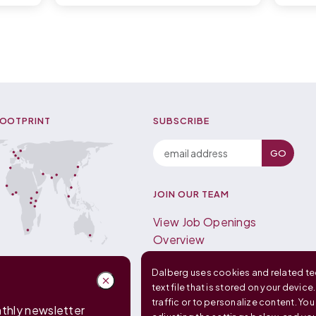
FOOTPRINT
SUBSCRIBE
JOIN OUR TEAM
View Job Openings
Overview
FAQ
Dalberg uses cookies and related tec
text file that is stored on your device
traffic or to personalize content. Yo
nthly newsletter