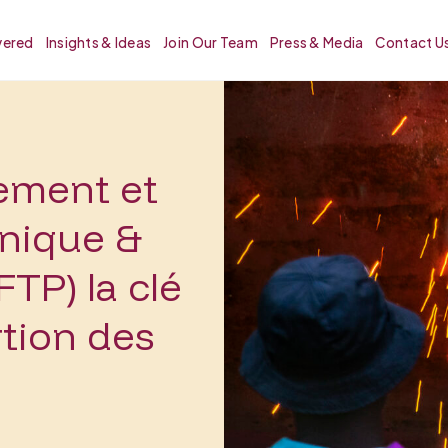
vered
Insights & Ideas
Join Our Team
Press & Media
Contact U
nement et
hnique &
FTP) la clé
rtion des