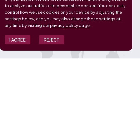
to analyze our traffic or to personalize content. You can easily
control how we use cookies on your device by adjusting the
settings below, and you may also change those settings at
any time by visiting our
privacy policy page
.
I AGREE
REJECT
JOIN OUR TEAM
View Job Openings
Overview
FAQ
CONNECT WITH US