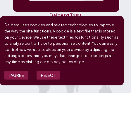
Dalberg
Media
Dalberg
Research
Dalberg
Trust
Dalberg uses cookies and related technologies to improve
OUR GLOBAL FOOTPRINT
the way the site functions. A cookie is a text file that is stored
on your device. We use these text files for functionality such as
to analyze our traffic or to personalize content. You can easily
control how we use cookies on your device by adjusting the
settings below, and you may also change those settings at
any time by visiting our
privacy policy page
.
I AGREE
REJECT
JOIN OUR TEAM
View Job Openings