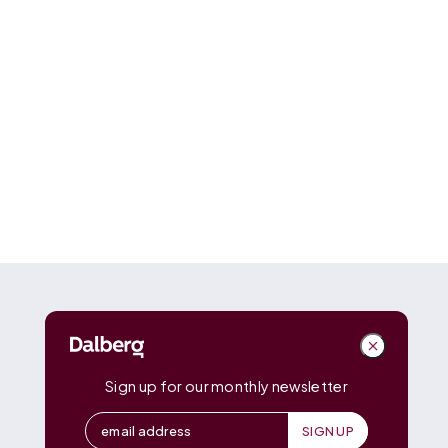
DALBERG
Dalberg
Advisors
Dalberg
Catalyst
Sign up for our monthly newsletter
Dalberg
Data Insights
Dalberg
Design